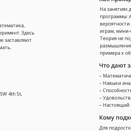
На занятиях 
программы: л
вероятности.
атематика,
играм, мини-
еримент. Здесь
Теория не по
ые заставляют
размышления,
мать.
примера к о
Что дают 
– Математиче
– Навыки ана
– Способност
SW 4th St,
– Удовольств
– Настоящий 
Кому подх
Для подростк