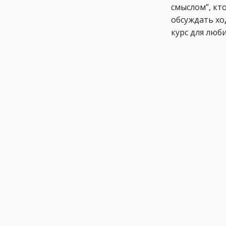
смыслом”, кт
обсуждать хо
курс для люб