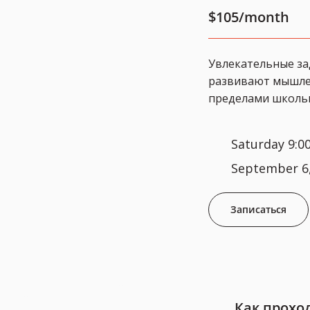
$105/month
Увлекательные за
развивают мышлен
пределами школь
Saturday 9:0
September 6,
Записаться
Как прохо