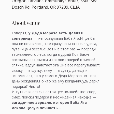
Oregon Latvian Community Center, 5500 SW
Dosch Rd, Portland, OR 97239, США
About venue
Говорят, 
у Деда Мороза есть давняя 
соперница
 — непоседливая Баба Яга.И где бы 
она ни появилась, там сразу начинаются чудеса, 
путаница и веселье!Вот и в этот раз — посреди 
заснеженного леса, когда мудрый Кот Баюн 
рассказывает сказки и готовит зверей к зимней 
спячке, вдруг налетает Яга!Она всё перепутывает: 
сказку — в шутку, зиму — в суету, да ещё и 
вспоминает, что у самого Деда Мороза вот-вот 
день рождения.Но кто же ему когда-нибудь дарил 
подарки? Никто!
И тут начинается настоящее волшебство: спор, 
смех, поиски подарка и неожиданная находка — 
загадочное зеркало, которое Баба Яга 
искала целую вечность…